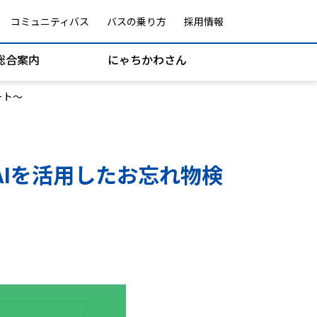
コミュニティバス
バスの乗り方
採用情報
総合案内
にゃちかわさん
ート～
バス広告案内
路線・運賃
Iを活用したお忘れ物検
路線図