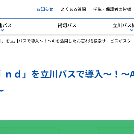
お知らせ
よくある質問
学生・保護者の皆様
速バス
貸切バス
立川バス
ｄ」を立川バスで導入～！〜AIを活用したお忘れ物検索サービスがスタ
立川バスオリジナルグッズ
不動産事業
時刻表（バス停から）
御殿場線
時刻表（乗車駅から）
ｉｎｄ」を立川バスで導入～！〜A
遅延証明書
乗車券・定期券
～
キャラクターバス