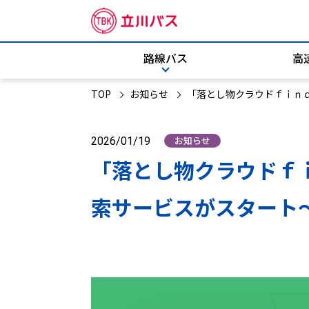
路線バス
高
TOP
お知らせ
「落とし物クラウドｆｉｎ
路線バス
高速バス
企業情報
お知らせ
2026/01/19
バスの位置情報
羽田空港線
「落とし物クラウドｆ
運賃・距離証明書
索サービスがスタート
ご利用案内